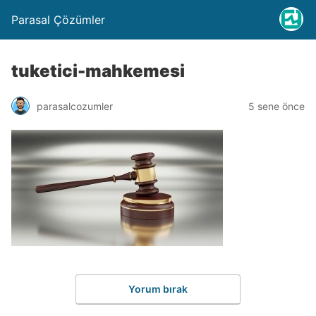
Parasal Çözümler
tuketici-mahkemesi
parasalcozumler
5 sene önce
Yorum bırak