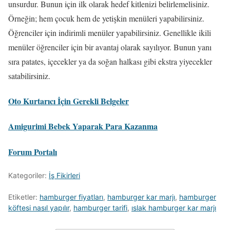
unsurdur. Bunun için ilk olarak hedef kitlenizi belirlemelisiniz.
Örneğin; hem çocuk hem de yetişkin menüleri yapabilirsiniz.
Öğrenciler için indirimli menüler yapabilirsiniz. Genellikle ikili
menüler öğrenciler için bir avantaj olarak sayılıyor. Bunun yanı
sıra patates, içecekler ya da soğan halkası gibi ekstra yiyecekler
satabilirsiniz.
Oto Kurtarıcı İçin Gerekli Belgeler
Amigurimi Bebek Yaparak Para Kazanma
Forum Portalı
Kategoriler:
İş Fikirleri
Etiketler:
hamburger fiyatları
,
hamburger kar marjı
,
hamburger
köftesi nasıl yapılır
,
hamburger tarifi
,
ıslak hamburger kar marjı