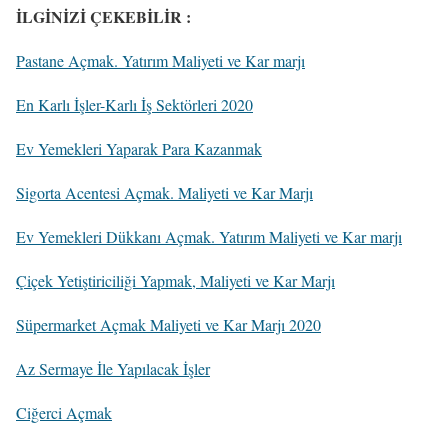
İLGİNİZİ ÇEKEBİLİR :
Pastane Açmak. Yatırım Maliyeti ve Kar marjı
En Karlı İşler-Karlı İş Sektörleri 2020
Ev Yemekleri Yaparak Para Kazanmak
Sigorta Acentesi Açmak. Maliyeti ve Kar Marjı
Ev Yemekleri Dükkanı Açmak. Yatırım Maliyeti ve Kar marjı
Çiçek Yetiştiriciliği Yapmak, Maliyeti ve Kar Marjı
Süpermarket Açmak Maliyeti ve Kar Marjı 2020
Az Sermaye İle Yapılacak İşler
Ciğerci Açmak