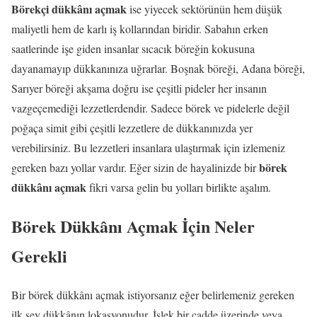
Börekçi dükkânı açmak
ise yiyecek sektörünün hem düşük
maliyetli hem de karlı iş kollarından biridir. Sabahın erken
saatlerinde işe giden insanlar sıcacık böreğin kokusuna
dayanamayıp dükkanınıza uğrarlar. Boşnak böreği, Adana böreği,
Sarıyer böreği akşama doğru ise çeşitli pideler her insanın
vazgeçemediği lezzetlerdendir. Sadece börek ve pidelerle değil
poğaça simit gibi çeşitli lezzetlere de dükkanınızda yer
verebilirsiniz. Bu lezzetleri insanlara ulaştırmak için izlemeniz
börek
gereken bazı yollar vardır. Eğer sizin de hayalinizde bir
dükkânı açmak
fikri varsa gelin bu yolları birlikte aşalım.
Börek Dükkânı Açmak İçin Neler
Gerekli
Bir börek dükkânı açmak istiyorsanız eğer belirlemeniz gereken
ilk şey dükkânın lokasyonudur. İşlek bir cadde üzerinde veya